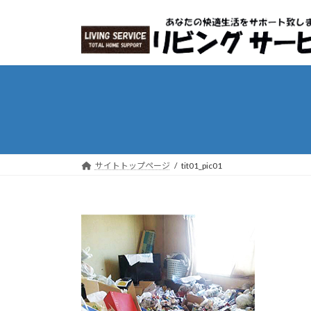
コ
ナ
ン
ビ
テ
ゲ
ン
ー
ツ
シ
へ
ョ
ス
ン
キ
に
ッ
移
プ
動
サイトトップページ
tit01_pic01