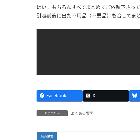
更
はい。もちろんすべてまとめてご依頼下さっ
新
日
引越前後に出た不用品（不要品）も合せてま
時
:
Facebook
X
よくある質問
カテゴリー
前の記事