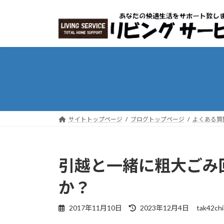
コ
ナ
ン
ビ
テ
ゲ
ン
ー
ツ
シ
へ
ョ
ス
ン
キ
に
ッ
移
プ
動
サイトトップページ
ブログトップページ
よくある質
引越と一緒に粗大ごみ
か？
最
2017年11月10日
2023年12月4日
tak42ch
終